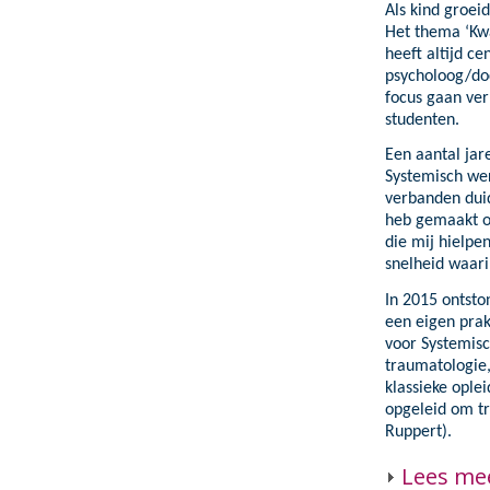
Als kind groei
EMDR
Persoonlijke
Het thema ‘Kw
EFT
heeft altijd ce
psycholoog/do
NET
focus gaan ve
studenten.
Een aantal jar
Systemisch wer
verbanden duid
heb gemaakt of
die mij hielpe
snelheid waari
In 2015 ontsto
een eigen prak
voor Systemisc
traumatologie,
klassieke ople
opgeleid om tr
Ruppert).
Lees me