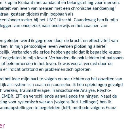
de ik op in Brabant met aandacht en belangstelling voor mensen.
 ontwikkeling
aliteit van leven van mensen met een chronische aandoening’
ntraal gestaan tijdens mijn loopbaan als
cent/onderzoeker bij het UMC Utrecht. Gaandeweg ben ik mijn
rleggen van onderzoek naar onderwijs en het coachen van
en geleden werd ik gegrepen door de kracht en effectiviteit van
ken. In mijn persoonlijke leven werden plotseling allerlei
elijk. Verbanden die ertoe hebben geleid dat ik bepaalde keuzes
 nagelaten in mijn leven. Verbanden die ook leidden tot patronen
n of belemmerden in het leven. Ik was vooral verrast door de
n er inzicht ontstond en problemen zich oplosten.
nd het idee mijn hart te volgen en me richten op het opzetten van
tijk als systemisch coach en counselor. Ik heb opleidingen gevolgd
h werken, Traumatherapie, Transactionele Analyse, Psycho-
 EMDR, EFT en verschillende aanvullende trainingen. Naast de
iding voor systemisch werken (volgens Bert Hellinger) ben ik
aumaopstellingen te begeleiden (IoPT, methode volgens Franz
er