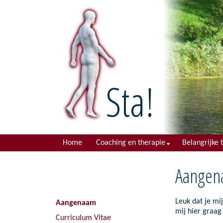
Sta!
Main
Home
Coaching en therapie
Belangrijke 
menu
Coaching & Counseling
Psychotrau
Aangen
Systemisch werken
Symptomen e
Systemisch coachen
Arbeids pro
Leuk dat je mij
Aangenaam
mij hier graag 
Tafelopstellingen
Studie prob
Curriculum Vitae