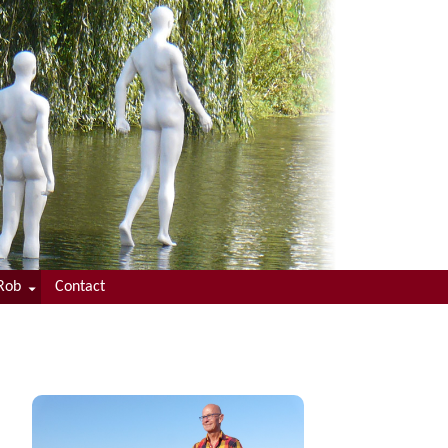
Rob
Contact
enaam
culum Vitae