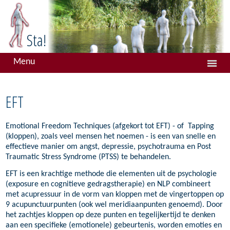
Sta!
Menu
Main
Home
menu
EFT
Coaching en therapie
Coaching & Counseling
Emotional Freedom Techniques (afgekort tot EFT) - of Tapping
Systemisch werken
(kloppen), zoals veel mensen het noemen - is een van snelle en
effectieve manier om angst, depressie, psychotrauma en Post
Systemisch coachen
Traumatic Stress Syndrome (PTSS) te behandelen.
Tafelopstellingen
EFT is een krachtige methode die elementen uit de psychologie
(exposure en cognitieve gedragstherapie) en NLP combineert
EMDR
met acupressuur in de vorm van kloppen met de vingertoppen op
9 acupunctuurpunten (ook wel meridiaanpunten genoemd). Door
EFT
het zachtjes kloppen op deze punten en tegelijkertijd te denken
aan een specifieke (emotionele) gebeurtenis, worden emoties en
NET