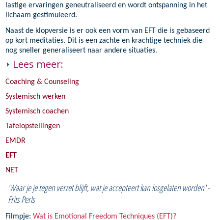
lastige ervaringen geneutraliseerd en wordt ontspanning in het
lichaam gestimuleerd.
Belangrijke thema's
Naast de klopversie is er ook een vorm van EFT die is gebaseerd
Training
Psychotrauma
op kort meditaties. Dit is een zachte en krachtige techniek die
Werkwijze en kosten
nog sneller generaliseert naar andere situaties.
Symptomen en ziekte
Lees meer:
Artikelen
Arbeids problematiek
Coaching & Counseling
Over Rob
Studie problematiek
Systemisch werken
Contact
Aangenaam
Persoonlijke ontwikkeling
Systemisch coachen
Curriculum Vitae
Tafelopstellingen
EMDR
EFT
NET
'Waar je je tegen verzet blijft, wat je accepteert kan losgelaten worden' -
Frits Perls
Filmpje:
Wat is Emotional Freedom Techniques (EFT)?