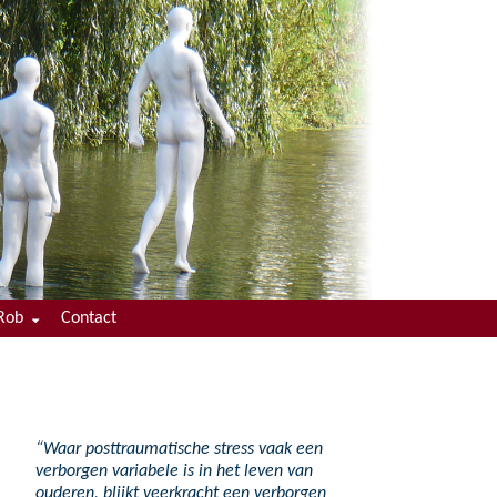
Rob
Contact
enaam
culum Vitae
“Waar posttraumatische stress vaak een
verborgen variabele is in het leven van
ouderen, blijkt veerkracht een verborgen