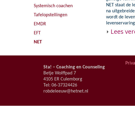
EMDR
Persoonlijke
NET staat de l
Systemisch coachen
na uitgebreide
EFT
Tafelopstellingen
wordt de leven
levenservaring
EMDR
NET
Lees ver
EFT
NET
Priv
Sta! – Coaching en Counseling
Betje Wolffpad 7
4105 ER Culemborg
Tel: 06-37324426
robdeleeuw@hetnet.nl