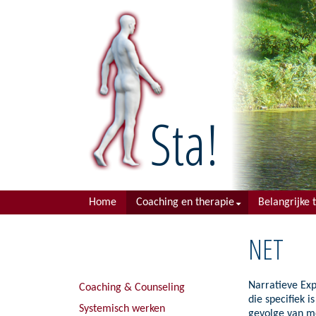
Sta!
Main
Home
Coaching en therapie
Belangrijke 
menu
Coaching & Counseling
Psychotrau
NET
Systemisch werken
Symptomen e
Systemisch coachen
Arbeids pro
Narratieve Exp
Coaching & Counseling
die specifiek 
Tafelopstellingen
Studie prob
Systemisch werken
gevolge van m