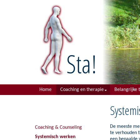
Sta!
Main
Home
Coaching en therapie
Belangrijke 
menu
Coaching & Counseling
Psychotrau
Systemi
Systemisch werken
Symptomen e
Systemisch coachen
Arbeids pro
De meeste mens
Coaching & Counseling
te verhouden t
Tafelopstellingen
Studie prob
Systemisch werken
een bepaalde v