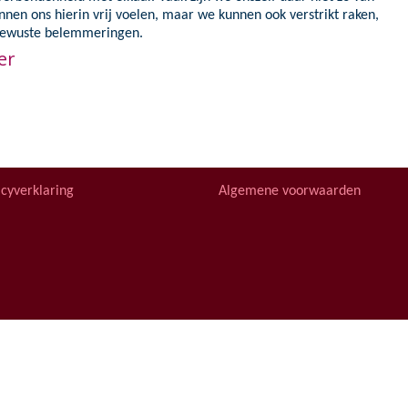
 ontwikkeling
nen ons hierin vrij voelen, maar we kunnen ook verstrikt raken,
bewuste belemmeringen.
er
acyverklaring
Algemene voorwaarden