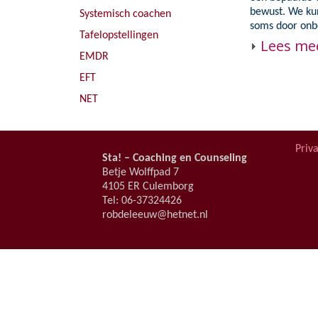
EMDR
Persoonlijke
bewust. We kun
Systemisch coachen
soms door on
EFT
Tafelopstellingen
Lees me
EMDR
NET
EFT
NET
Priv
Sta! – Coaching en Counseling
Betje Wolffpad 7
4105 ER Culemborg
Tel: 06-37324426
robdeleeuw@hetnet.nl